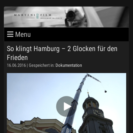
So klingt Hamburg – 2 Glocken für den
MARTINIFILM BLOG
Frieden
PORTFOLIO 1
16.06.2016 | Gespeichert in:
Dokumentation
PORTFOLIO 2
MARTIN STEIMANN
IMPRESSUM
DATENSCHUTZ