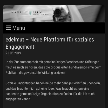
edelmut – Neue Plattform für soziales
MARTINIFILM BLOG
Engagement
PORTFOLIO 1
21.05.2019
In der Zusammenarbeit mit gemeinnützigen Vereinen und Stiftungen
PORTFOLIO 2
freut es mich zu hören, dass die produzierten Fundraising-Filme beim
Publikum die gewünschte Wirkung erzielen.
MARTIN STEIMANN
Soziale Einrichtungen haben heute mehr denn je Bedarf an Spendern,
und das brachte mich auf eine Idee: Was braucht es, um eine
IMPRESSUM
passende gemeinnützige Organisation zu finden, für die ich mich
engagieren kann?
DATENSCHUTZ