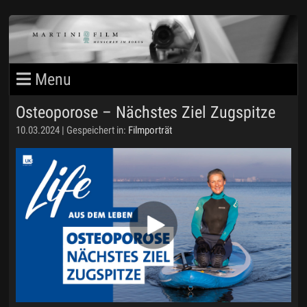
Osteoporose – Nächstes Ziel Zugspitze
MARTINIFILM BLOG
10.03.2024 | Gespeichert in:
Filmporträt
PORTFOLIO 1
PORTFOLIO 2
MARTIN STEIMANN
IMPRESSUM
DATENSCHUTZ