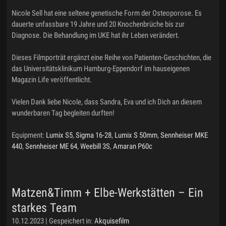
Nicole Sell hat eine seltene genetische Form der Osteoporose. Es
dauerte unfassbare 19 Jahre und 20 Knochenbrüche bis zur
Diagnose. Die Behandlung im UKE hat ihr Leben verändert.
Dieses Filmporträt ergänzt eine Reihe von Patienten-Geschichten, die
das Universitätsklinikum Hamburg-Eppendorf im hauseigenen
Magazin Life veröffentlicht.
Vielen Dank liebe Nicole, dass Sandra, Eva und ich Dich an diesem
wunderbaren Tag begleiten durften!
Equipment:
Lumix S5
,
Sigma 16-28
,
Lumix S 50mm
,
Sennheiser MKE
440
,
Sennheiser ME 64
,
Weebill 3S
,
Amaran P60c
Matzen&Timm + Elbe-Werkstätten – Ein
starkes Team
10.12.2023 | Gespeichert in:
Akquisefilm