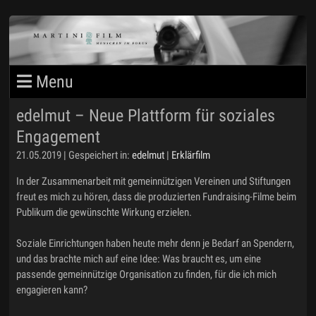
edelmut – Neue Plattform für soziales
MARTINIFILM BLOG
Engagement
PORTFOLIO 1
21.05.2019 | Gespeichert in:
edelmut
|
Erklärfilm
In der Zusammenarbeit mit gemeinnützigen Vereinen und Stiftungen
PORTFOLIO 2
freut es mich zu hören, dass die produzierten Fundraising-Filme beim
Publikum die gewünschte Wirkung erzielen.
MARTIN STEIMANN
Soziale Einrichtungen haben heute mehr denn je Bedarf an Spendern,
und das brachte mich auf eine Idee: Was braucht es, um eine
IMPRESSUM
passende gemeinnützige Organisation zu finden, für die ich mich
engagieren kann?
DATENSCHUTZ