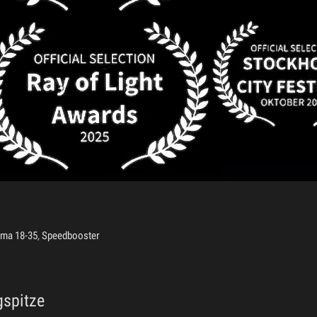
gma 18-35
,
Speedbooster
gspitze