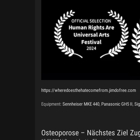
https://wheredoesthehatecomefrom.jimdofree.com
Equipment:
Sennheiser MKE 440
,
Panasonic GH5 II
,
Si
Osteoporose – Nächstes Ziel Zu